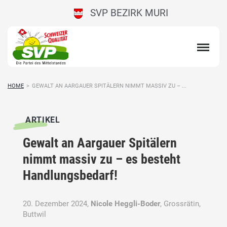
SVP BEZIRK MURI
HOME
>
GEWALT AN AARGAUER SPITÄLERN NIMMT MASSIV ZU – ...
ARTIKEL
Gewalt an Aargauer Spitälern
nimmt massiv zu – es besteht
Handlungsbedarf!
20. Dezember 2024,
Nicole Heggli-Boder
, Grossrätin,
Buttwil