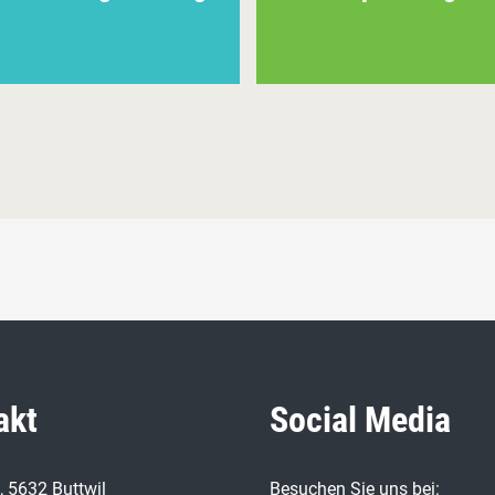
akt
Social Media
4, 5632 Buttwil
Besuchen Sie uns bei: