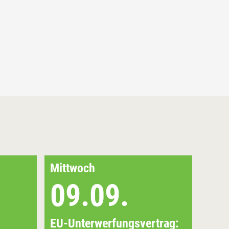
Mittwoch
Frei
09.09.
1
EU-Unterwerfungsvertrag:
EU-U