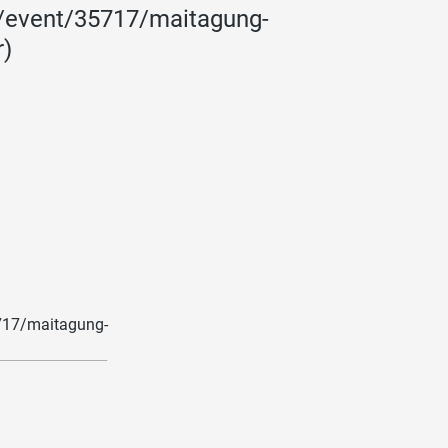
om/event/35717/maitagung-
r)
5717/maitagung-