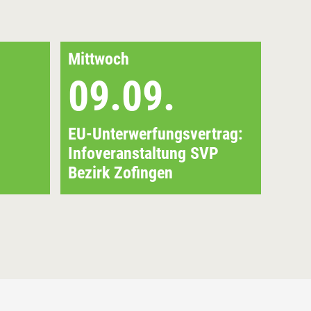
Mittwoch
Frei
09.09.
1
EU-Unterwerfungsvertrag:
EU-U
Infoveranstaltung SVP
Info
Bezirk Zofingen
Menz